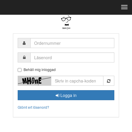
Togg
navi
Ordernummer
Läsenord
Behåll mig inloggad
Logga in
Glömt ert lösenord?