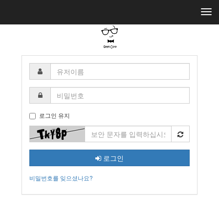
Togg
navi
유
저
이
비
름
밀
번
호
로그인 유지
로그인
비밀번호를 잊으셨나요?