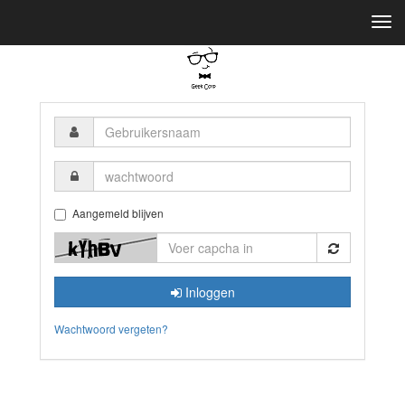
Togg
navi
Gebruikersnaam
wachtwoord
Aangemeld blijven
Inloggen
Wachtwoord vergeten?